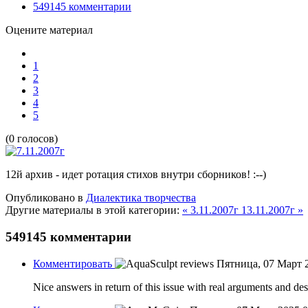
549145
комментарии
Оцените материал
1
2
3
4
5
(0 голосов)
12й архив - идет ротация стихов внутри сборников! :--)
Опубликовано в
Диалектика творчества
Другие материалы в этой категории:
« 3.11.2007г
13.11.2007г »
549145
комментарии
Комментировать
Пятница, 07 Март 
Nice answers in return of this issue with real arguments and des