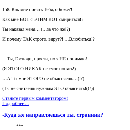
158. Как мне понять Тебя, о Боже?!
Как мне ВОТ с ЭТИМ ВОТ смириться!?
Ты наказал меня… (…за что же!?)
И почему ТАК строго, вдруг?! …Влюбиться!?
…Ты, Господи, прости, но я НЕ понимаю!..
(Я ЭТОГО НИКАК не смог понять!)
…А Ты мне ЭТОГО не объясняешь…(!?)
(Ты не считаешь нужным ЭТО объяснять!(!?))
Станьте первым комментатором!
Подробнее ...
-Куда же направляешься ты, странник?
***