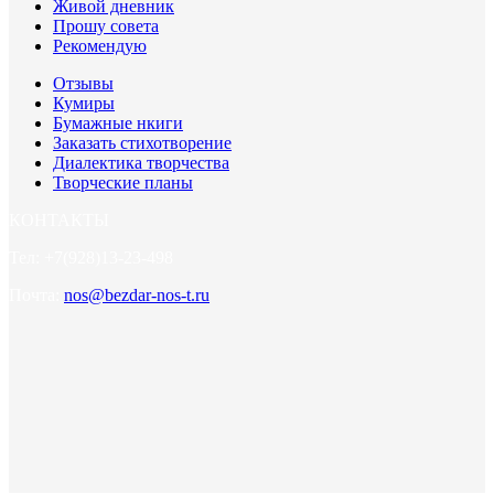
Живой дневник
Прошу совета
Рекомендую
Отзывы
Кумиры
Бумажные нкиги
Заказать стихотворение
Диалектика творчества
Творческие планы
КОНТАКТЫ
Тел: +7(928)13-23-498
Почта:
nos@bezdar-nos-t.ru