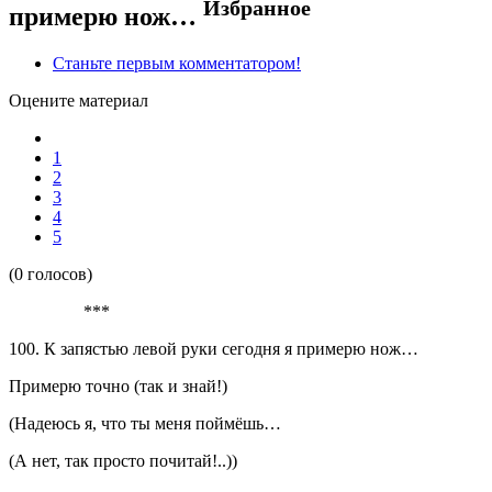
Избранное
примерю нож…
Станьте первым комментатором!
Оцените материал
1
2
3
4
5
(0 голосов)
***
100. К запястью левой руки сегодня я примерю нож…
Примерю точно (так и знай!)
(Надеюсь я, что ты меня поймёшь…
(А нет, так просто почитай!..))