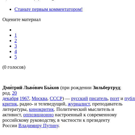
Станьте первым комментатором!
Оцените материал
1
2
3
4
5
(0 голосов)
Дми́трий Льво́вич Бы́ков
(при рождении
Зильбертруд
;
род.
20
декабря
1967
,
Москва
,
СССР
) —
русский
писатель
,
поэт
и
публ
критик
, радио- и телеведущий,
журналист
, преподаватель
литературы,
кинокритик
. Политический мыслитель и
активист,
оппозиционно
настроенный к современному
российскому руководству, в частности к президенту
России
Владимиру Путину
.