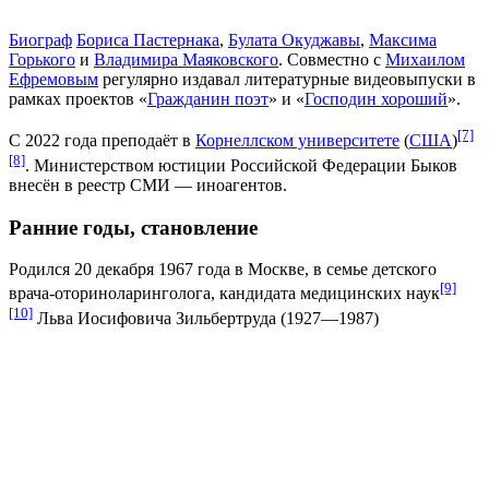
Биограф
Бориса Пастернака
,
Булата Окуджавы
,
Максима
Горького
и
Владимира Маяковского
. Совместно с
Михаилом
Ефремовым
регулярно издавал литературные видеовыпуски в
рамках проектов «
Гражданин поэт
» и «
Господин хороший
».
[7]
С 2022 года преподаёт в
Корнеллском университете
(
США
)
[8]
. Министерством юстиции Российской Федерации Быков
внесён в реестр СМИ — иноагентов.
Ранние годы, становление
Родился 20 декабря 1967 года в Москве, в семье детского
[9]
врача-оториноларинголога, кандидата медицинских наук
[10]
Льва Иосифовича Зильбертруда (1927—1987)