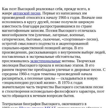
Как поэт Высоцкий реализовал себя, прежде всего, в
жанре
авторской песни
. Первые из написанных им
произведений относятся к началу 1960-х годов. Вначале они
исполнялись в кругу друзей, позже получили широкую
известность благодаря распространявшимся по стране
магнитофонным записям. Поэзия Высоцкого отличалась
многообразием тем (уличные, лагерные, военные,
сатирические, бытовые, сказочные, «спортивные» песни),
остротой смыслового подтекста и акцентированной
социально-нравственной позицией автора. В его
произведениях, рассказывающих о внутреннем выборе людей,
поставленных в экстремальные обстоятельства,
прослеживались
экзистенциальные
мотивы. Творческая
эволюция Высоцкого прошла в несколько этапов. В его
раннем творчестве преобладали уличные и дворовые песни. С
середины 1960-х годов тематика произведений начала
расширяться, а песенные циклы — складываться в новую
«энциклопедию русской жизни». В 1970-х годах
значительную часть творчества Высоцкого составляли песни
и стихотворения исповедально-философского характера, поэт
часто обращался к вечным вопросам бытия.
Театральная биография Высоцкого, окончившего в