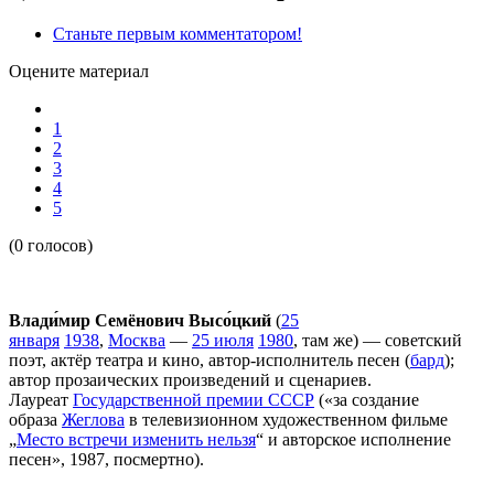
Станьте первым комментатором!
Оцените материал
1
2
3
4
5
(0 голосов)
Влади́мир Семёнович Высо́цкий
(
25
января
1938
,
Москва
—
25 июля
1980
, там же) — советский
поэт, актёр театра и кино, автор-исполнитель песен (
бард
);
автор прозаических произведений и сценариев.
Лауреат
Государственной премии СССР
(«за создание
образа
Жеглова
в телевизионном художественном фильме
„
Место встречи изменить нельзя
“ и авторское исполнение
песен», 1987, посмертно).