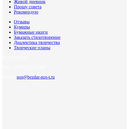
Живой дневник
Прошу совета
Рекомендую
Отзывы
Кумиры
Бумажные нкиги
Заказать стихотворение
Диалектика творчества
Творческие планы
КОНТАКТЫ
Тел: +7(928)13-23-498
Почта:
nos@bezdar-nos-t.ru