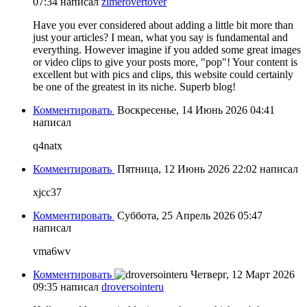
07:34
написал
zimerovertover
Have you ever considered about adding a little bit more than
just your articles? I mean, what you say is fundamental and
everything. However imagine if you added some great images
or video clips to give your posts more, "pop"! Your content is
excellent but with pics and clips, this website could certainly
be one of the greatest in its niche. Superb blog!
Комментировать
Воскресенье, 14 Июнь 2026 04:41
написал
q4natx
Комментировать
Пятница, 12 Июнь 2026 22:02
написал
xjcc37
Комментировать
Суббота, 25 Апрель 2026 05:47
написал
vma6wv
Комментировать
Четверг, 12 Март 2026
09:35
написал
droversointeru